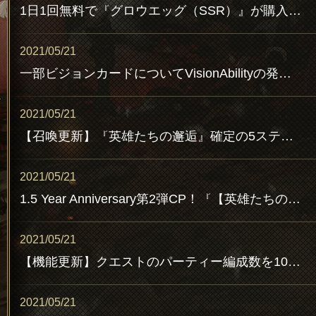
1日1回無料で『グロウエッグ（SSR）』が購入可能な1.5 Year Anniversary 第2弾ショップなどを開催！
2021/05/21
一部ビジョンカードについてVisionAbilityの発動条件を変更
2021/05/21
【召喚更新】『英雄たちの邂逅』確定の5ステップアップ10連召喚や、季節限定復刻の10連召喚を開催！
2021/05/21
1.5 Year Anniversary第2弾CP！『【英雄たちの邂逅】ピックアップ召喚券』などがもらえるログインボーナスなどを開催！
2021/05/21
【機能更新】クエストのパーティー編成数を10から20に拡張、緑魔道士のAI調整など
2021/05/21