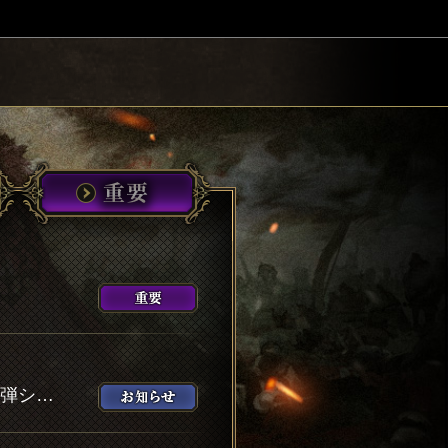
1日1回無料で『経験キューブ（極）』が購入可能な2021サマーキャンペーン第2弾ショップなどを開催！