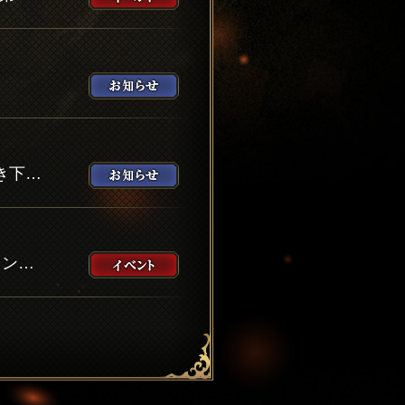
一部のCost100:URユニットなどの欠片販売価格の変更及び思珠の交換レート引き下げ等について
【イベント復刻】『リオニスの古文書』を開催！シルマ育成チャレンジミッションも！