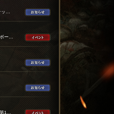
【召喚更新】『エルシレール（水着）』のピックアップ召喚や、1回限定の9ステップアップ10連召喚などを開催！
2021サマーキャンペーン第2弾！幻導石やピックアップ召喚券が貰えるログインボーナスなどを開催！
【新コンテンツ】アナザーストーリー第1章『WARRIOR OF THE CRYSTALS』第1節を公開！