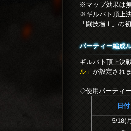
※マップ効果は
※ギルバト頂上
「闘技場Ⅰ」の
パーティー編成
ギルバト頂上決
ル」
が設定され
◇使用パーティ
日付
5/18(
～