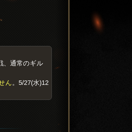
戦、通常のギル
せん
。5/27(水)12