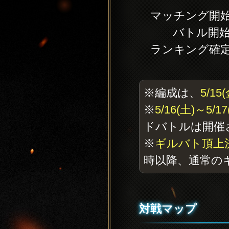
マッチング開始時刻：
バトル開始時刻：2
ランキング確定時刻
※編成は、
5/15
※
5/16(土)～5/17
ドバトルは開催
※
ギルバト頂上
時以降、通常の
対戦マップ