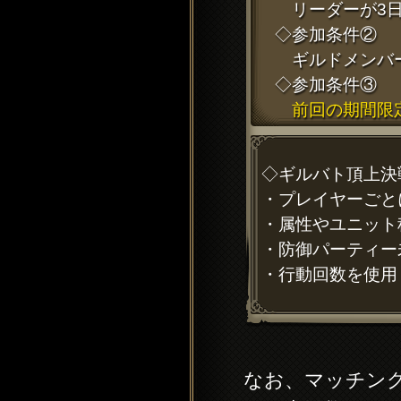
リーダーが3日
◇参加条件②
ギルドメンバー
◇参加条件③
前回の期間限
◇ギルバト頂上決
・プレイヤーごと
・属性やユニット
・防御パーティー
・行動回数を使用
なお、マッチン