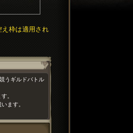
控え枠は適用され
競うギルドバトル
ます。
競います。