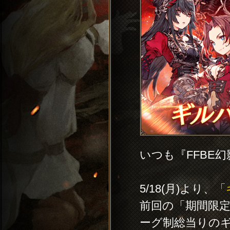
いつも『FFBE
5/18(月)より、
「
前回の「期間限
ーグ制総当りの