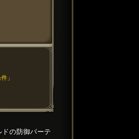
」
条件」
ルドの防御パーテ