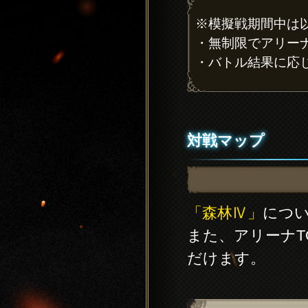
※模擬戦期間中は
・無制限でアリー
・バトル結果に応
対戦マップ
「森林Ⅳ」
につ
また、アリーナT
だけます。