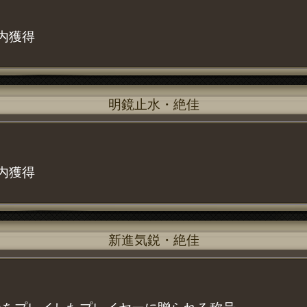
内獲得
明鏡止水・絶佳
内獲得
新進気鋭・絶佳