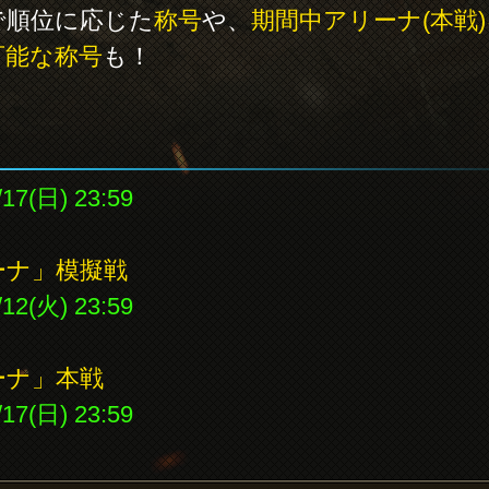
で順位に応じた
称号
や、
期間中アリーナ(本戦
可能な称号
も！
/17(日) 23:59
ーナ」模擬戦
/12(火) 23:59
ーナ」本戦
/17(日) 23:59