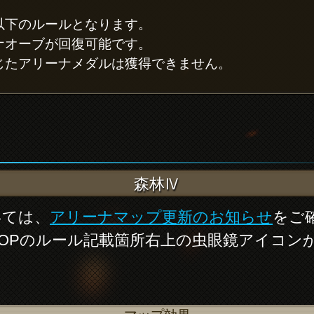
以下のルールとなります。
ナオーブが回復可能です。
じたアリーナメダルは獲得できません。
森林Ⅳ
いては、
アリーナマップ更新のお知らせ
をご
OPのルール記載箇所右上の虫眼鏡アイコン