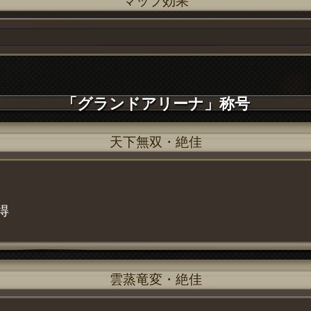
マップ効果
「グランドアリーナ」称号
天下無双・絶佳
得
雲蒸竜変・絶佳