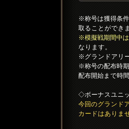
※称号は獲得条
取ることができ
※模擬戦期間中
なります。
※グランドアリ
※称号の配布時
配布開始まで時
◇ボーナスユニッ
今回のグランド
カードはありま