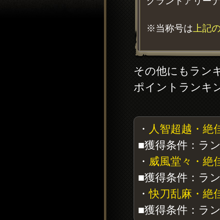
グランドアリー
※当称号は
上記
その他にもラン
ポイントランキ
・
人智超越・絶
■獲得条件：ラン
・
威風堂々・絶
■獲得条件：ラン
・
快刀乱麻・絶
■獲得条件：ラン