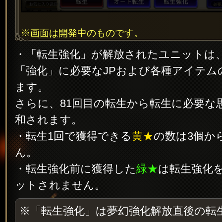
※画面は開発中のものです。
・「転生強化」が解放されたユニットは
「強化」に必要なJPおよび各種アイテム
ます。
さらに、81回目の転生から転生に必要な
和されます。
・転生1回で獲得できる
黄★
の数は3個か
ん。
・転生強化前に獲得した
緑★
は転生強化
ットされません。
※「転生強化」は夢幻強化解放直後の転生0回