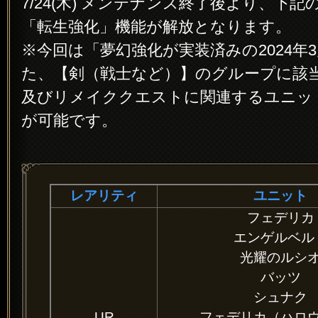
7/24(木) メンテナンス終了後より、下
「転生強化」機能が解放となります。
※今回は「夢幻強化が実装済みの2024年
た、【剣（戦士など）】のグループに該
及びリメイククエストに関連するユニッ
が可能です。
レアリティ
ユニット
フェデリカ
エンゲルベル
光耀のルシ
バッツ
シュナク
UR
フェデリカ（ハロ