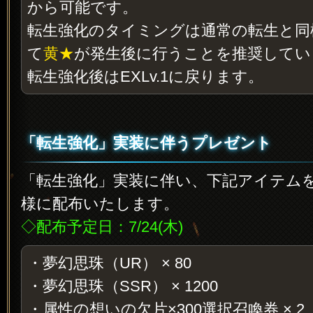
から可能です。
転生強化のタイミングは通常の転生と同様E
て
黄★
が発生後に行うことを推奨してい
転生強化後はEXLv.1に戻ります。
「転生強化」実装に伴うプレゼント
「転生強化」実装に伴い、下記アイテム
様に配布いたします。
◇配布予定日：7/24(木)
・夢幻思珠（UR） × 80
・夢幻思珠（SSR） × 1200
・属性の想いの欠片×300選択召喚券 × 2