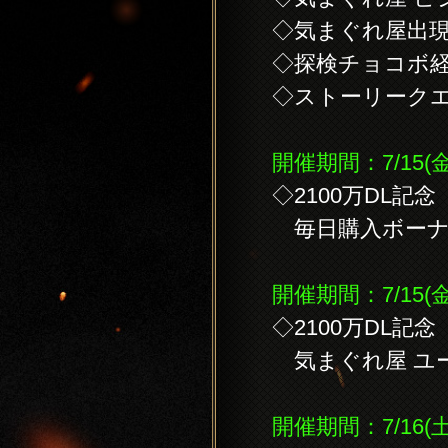
◇気まぐれ屋出
◇探検チョコボ
◇ストーリーク
開催期間：7/15(金
◇2100万DL記念
毎日購入ボーナ
開催期間：7/15(金
◇2100万DL記念
気まぐれ屋 ユ
開催期間：7/16(土) 5