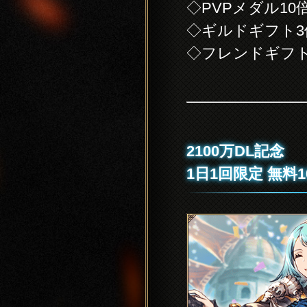
◇PVPメダル1
◇ギルドギフト
◇フレンドギフ
2100万DL記念
1日1回限定 無料