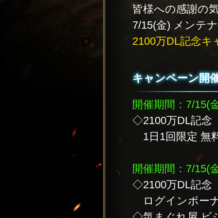
皆様への感謝の
7/15(金) メ
2100万DL記念
キャンペーン開
開催期間：7/15(金
◇2100万DL記念
1日1回限定 無
開催期間：7/15(金
◇2100万DL記念
ログインボー
◇気まぐれ屋 ビ