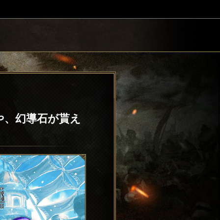
喚や、幻導石が貰え