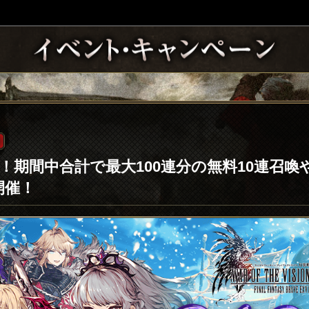
CP！期間中合計で最大100連分の無料10連召
開催！